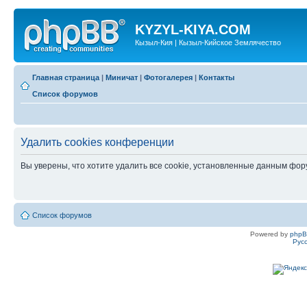
KYZYL-KIYA.COM
Кызыл-Кия | Кызыл-Кийское Землячество
Главная страница
|
Миничат
|
Фотогалерея
|
Контакты
Список форумов
Удалить cookies конференции
Вы уверены, что хотите удалить все cookie, установленные данным фо
Список форумов
Powered by
php
Рус