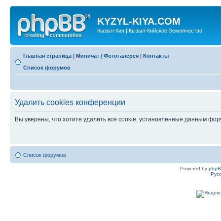
KYZYL-KIYA.COM
Кызыл-Кия | Кызыл-Кийское Землячество
Главная страница
|
Миничат
|
Фотогалерея
|
Контакты
Список форумов
Удалить cookies конференции
Вы уверены, что хотите удалить все cookie, установленные данным фо
Список форумов
Powered by
php
Рус