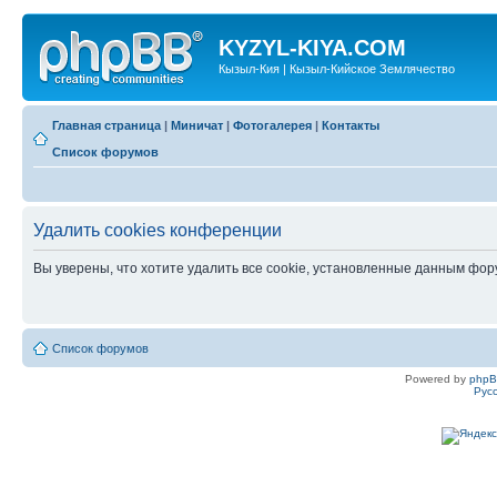
KYZYL-KIYA.COM
Кызыл-Кия | Кызыл-Кийское Землячество
Главная страница
|
Миничат
|
Фотогалерея
|
Контакты
Список форумов
Удалить cookies конференции
Вы уверены, что хотите удалить все cookie, установленные данным фо
Список форумов
Powered by
php
Рус