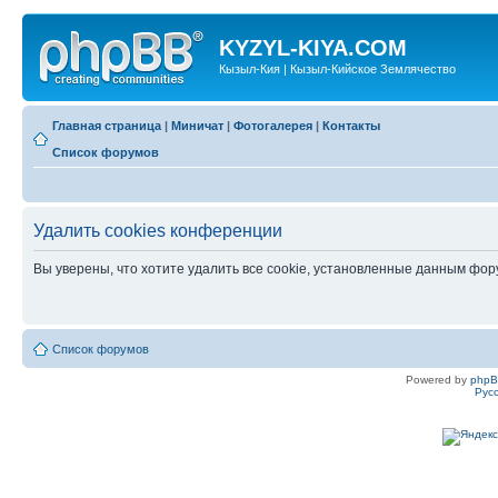
KYZYL-KIYA.COM
Кызыл-Кия | Кызыл-Кийское Землячество
Главная страница
|
Миничат
|
Фотогалерея
|
Контакты
Список форумов
Удалить cookies конференции
Вы уверены, что хотите удалить все cookie, установленные данным фо
Список форумов
Powered by
php
Рус