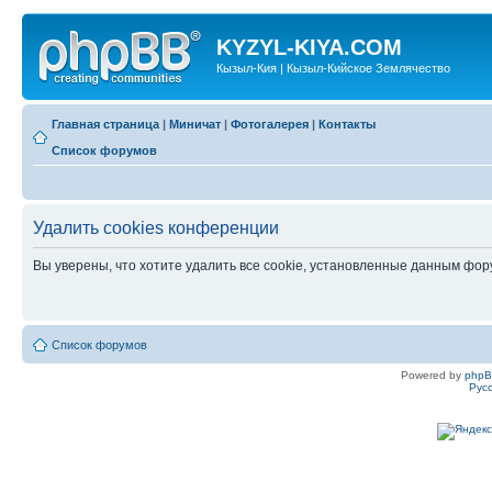
KYZYL-KIYA.COM
Кызыл-Кия | Кызыл-Кийское Землячество
Главная страница
|
Миничат
|
Фотогалерея
|
Контакты
Список форумов
Удалить cookies конференции
Вы уверены, что хотите удалить все cookie, установленные данным фо
Список форумов
Powered by
php
Рус