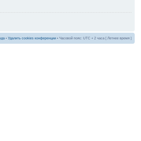
нда
•
Удалить cookies конференции
• Часовой пояс: UTC + 2 часа [ Летнее время ]