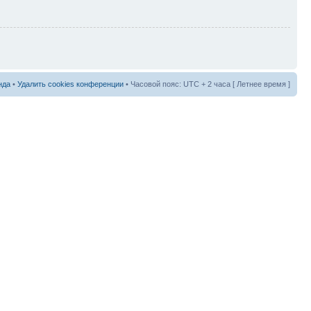
нда
•
Удалить cookies конференции
• Часовой пояс: UTC + 2 часа [ Летнее время ]