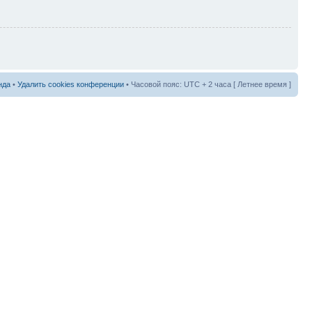
нда
•
Удалить cookies конференции
• Часовой пояс: UTC + 2 часа [ Летнее время ]