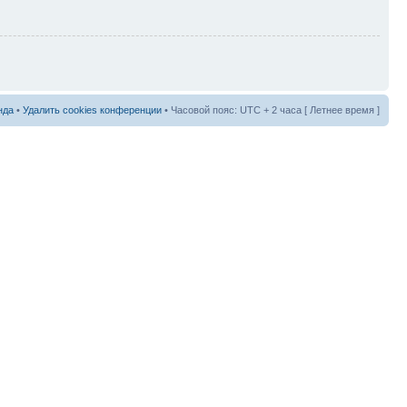
нда
•
Удалить cookies конференции
• Часовой пояс: UTC + 2 часа [ Летнее время ]