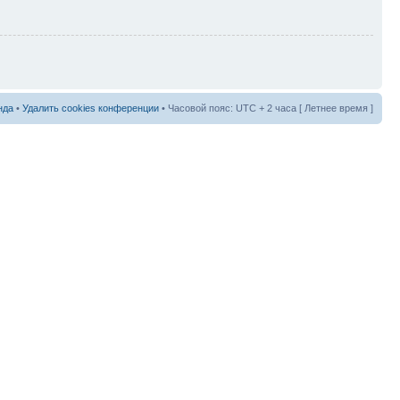
нда
•
Удалить cookies конференции
• Часовой пояс: UTC + 2 часа [ Летнее время ]