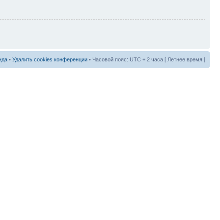
нда
•
Удалить cookies конференции
• Часовой пояс: UTC + 2 часа [ Летнее время ]