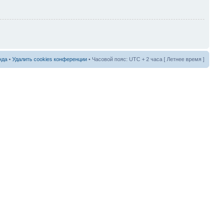
нда
•
Удалить cookies конференции
• Часовой пояс: UTC + 2 часа [ Летнее время ]