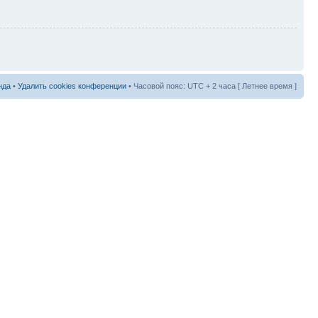
нда
•
Удалить cookies конференции
• Часовой пояс: UTC + 2 часа [ Летнее время ]