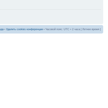
нда
•
Удалить cookies конференции
• Часовой пояс: UTC + 2 часа [ Летнее время ]