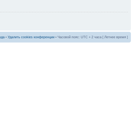
нда
•
Удалить cookies конференции
• Часовой пояс: UTC + 2 часа [ Летнее время ]