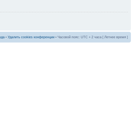
нда
•
Удалить cookies конференции
• Часовой пояс: UTC + 2 часа [ Летнее время ]