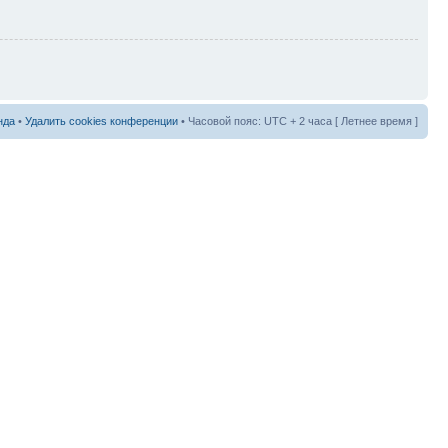
нда
•
Удалить cookies конференции
• Часовой пояс: UTC + 2 часа [ Летнее время ]