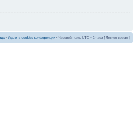
нда
•
Удалить cookies конференции
• Часовой пояс: UTC + 2 часа [ Летнее время ]