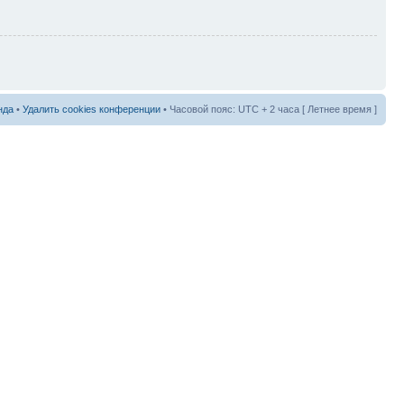
нда
•
Удалить cookies конференции
• Часовой пояс: UTC + 2 часа [ Летнее время ]