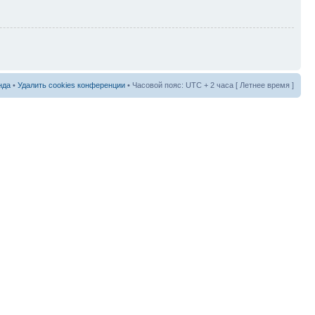
нда
•
Удалить cookies конференции
• Часовой пояс: UTC + 2 часа [ Летнее время ]