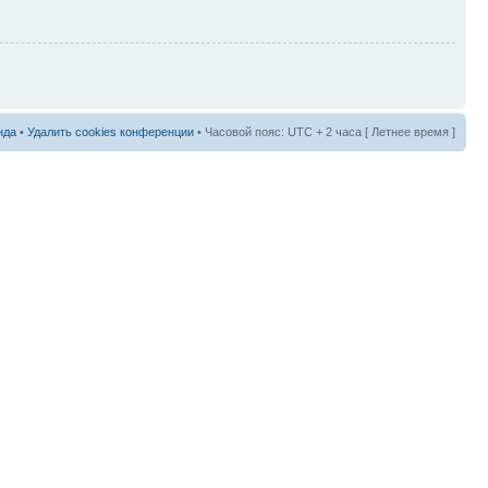
нда
•
Удалить cookies конференции
• Часовой пояс: UTC + 2 часа [ Летнее время ]