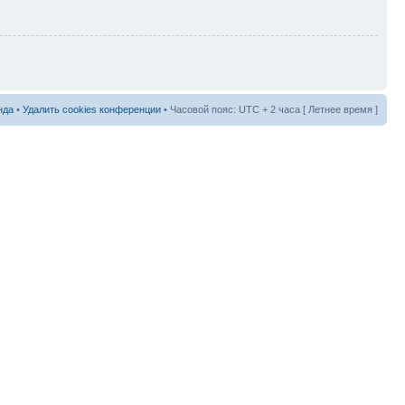
нда
•
Удалить cookies конференции
• Часовой пояс: UTC + 2 часа [ Летнее время ]