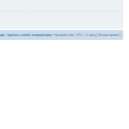
нда
•
Удалить cookies конференции
• Часовой пояс: UTC + 2 часа [ Летнее время ]