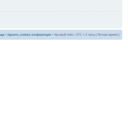
нда
•
Удалить cookies конференции
• Часовой пояс: UTC + 2 часа [ Летнее время ]