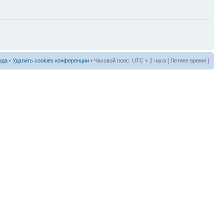
нда
•
Удалить cookies конференции
• Часовой пояс: UTC + 2 часа [ Летнее время ]