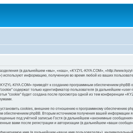
зделения (в дальнейшем «мы», «наш», «KYZYL-KIYA.COM», «http://www.kyzyl-
) используют информацию, полученную во время любой из ваших пользовате
«KYZYL-KIYA.COM» приведёт к созданию программным обеспечением phpBB оп
cookie" содержат только идентификатор пользователя (в дальнейшем «user-i
тья "cookie" будет создана после просмотра одной из тем конференции «K
румами.
становить cookies, внешние по отношению к программному обеспечению phpB
ым обеспечением phpBB. Вторым источником получения вашей информации я
мещенные под учётной записью Гостя (в дальнейшем «анонимные сообщения»
ленные вами после регистрации и авторизации (в дальнейшем «ваши сообщен
ифицируемое имя (в дальнейшем «ваше имя пользователя»), индивидуальный 