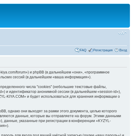
FAQ
Регистрация
Вход
kiya.com/forum») и phpBB (в дальнейшем «они», «программное
льских сессий (в дальнейшем «ваша информация»).
ределенного числа "cookies" (небольшие текстовые файлы,
d») и идентификатор анонимной сессии (в дальнейшем «session-id»),
YZYL-KIYA.COM» и будет использоваться для хранения информации о
B, однако они выходят за рамки этого документа, целью которого
вляются данные, которые вы отправляете на форум. Этими данными
), данные, указанные при регистрации в конференции «KYZYL-
ия»).
пароль для входа под вашей учётной записью (далее «ваш пароль») и