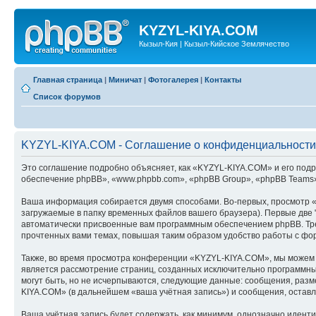
KYZYL-KIYA.COM
Кызыл-Кия | Кызыл-Кийское Землячество
Главная страница
|
Миничат
|
Фотогалерея
|
Контакты
Список форумов
KYZYL-KIYA.COM - Соглашение о конфиденциальности
Это соглашение подробно объясняет, как «KYZYL-KIYA.COM» и его подра
обеспечение phpBB», «www.phpbb.com», «phpBB Group», «phpBB Teams»
Ваша информация собирается двумя способами. Во-первых, просмотр 
загружаемые в папку временных файлов вашего браузера). Первые две "
автоматически присвоенные вам программным обеспечением phpBB. Тре
прочтенных вами темах, повышая таким образом удобство работы с фо
Также, во время просмотра конференции «KYZYL-KIYA.COM», мы можем у
является рассмотрение страниц, созданных исключительно программн
могут быть, но не исчерпываются, следующие данные: сообщения, раз
KIYA.COM» (в дальнейшем «ваша учётная запись») и сообщения, остав
Ваша учётная запись будет содержать, как минимум, однозначно идент