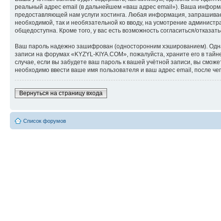
реальный адрес email (в дальнейшем «ваш адрес email»). Ваша инфор
предоставляющей нам услуги хостинга. Любая информация, запрашиваем
необходимой, так и необязательной ко вводу, на усмотрение админист
общедоступна. Кроме того, у вас есть возможность согласиться/отказ
Ваш пароль надежно зашифрован (односторонним хэшированием). Однако
записи на форумах «KYZYL-KIYA.COM», пожалуйста, храните его в тайне
случае, если вы забудете ваш пароль к вашей учётной записи, вы см
необходимо ввести ваше имя пользователя и ваш адрес email, после ч
Вернуться на страницу входа
Список форумов