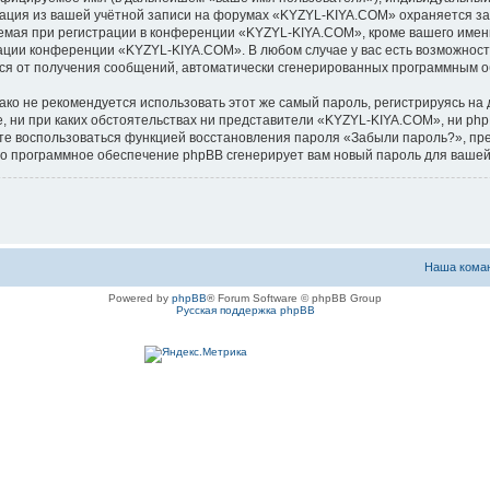
мация из вашей учётной записи на форумах «KYZYL-KIYA.COM» охраняется з
ая при регистрации в конференции «KYZYL-KIYA.COM», кроме вашего имени 
рации конференции «KYZYL-KIYA.COM». В любом случае у вас есть возможност
аться от получения сообщений, автоматически сгенерированных программным 
 не рекомендуется использовать этот же самый пароль, регистрируясь на д
, ни при каких обстоятельствах ни представители «KYZYL-KIYA.COM», ни phpB
ожете воспользоваться функцией восстановления пароля «Забыли пароль?», 
его программное обеспечение phpBB сгенерирует вам новый пароль для вашей
Наша кома
Powered by
phpBB
® Forum Software © phpBB Group
Русская поддержка phpBB