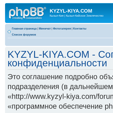
KYZYL-KIYA.COM
Кызыл-Кия | Кызыл-Кийское Землячество
Главная страница
|
Миничат
|
Фотогалерея
|
Контакты
Список форумов
KYZYL-KIYA.COM - Со
конфиденциальности
Это соглашение подробно объ
подразделения (в дальнейше
«http://www.kyzyl-kiya.com/fo
«программное обеспечение ph