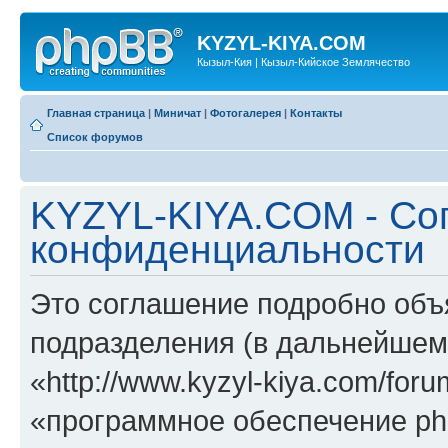
KYZYL-KIYA.COM
Кызыл-Кия | Кызыл-Кийское Землячество
Главная страница
|
Миничат
|
Фотогалерея
|
Контакты
Список форумов
KYZYL-KIYA.COM - Со
конфиденциальности
Это соглашение подробно объ
подразделения (в дальнейше
«http://www.kyzyl-kiya.com/fo
«программное обеспечение ph