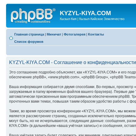
KYZYL-KIYA.COM
Кызыл-Кия | Кызыл-Кийское Землячество
Главная страница
|
Миничат
|
Фотогалерея
|
Контакты
Список форумов
KYZYL-KIYA.COM - Соглашение о конфиденциальности
Это соглашение подробно объясняет, как «KYZYL-KIYA.COM» и его подра
обеспечение phpBB», «www.phpbb.com», «phpBB Group», «phpBB Teams»
Ваша информация собирается двумя способами. Во-первых, просмотр 
загружаемые в папку временных файлов вашего браузера). Первые две "
автоматически присвоенные вам программным обеспечением phpBB. Тре
прочтенных вами темах, повышая таким образом удобство работы с фо
Также, во время просмотра конференции «KYZYL-KIYA.COM», мы можем у
является рассмотрение страниц, созданных исключительно программн
могут быть, но не исчерпываются, следующие данные: сообщения, раз
KIYA.COM» (в дальнейшем «ваша учётная запись») и сообщения, остав
Ваша учётная запись будет содержать, как минимум, однозначно идент