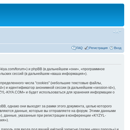
FAQ
Регистрация
Вход
kiya.com/forum») и phpBB (в дальнейшем «они», «программное
льских сессий (в дальнейшем «ваша информация»).
ределенного числа "cookies" (небольшие текстовые файлы,
d») и идентификатор анонимной сессии (в дальнейшем «session-id»),
YZYL-KIYA.COM» и будет использоваться для хранения информации о
B, однако они выходят за рамки этого документа, целью которого
вляются данные, которые вы отправляете на форум. Этими данными
), данные, указанные при регистрации в конференции «KYZYL-
ия»).
пароль для входа под вашей учётной записью (далее «ваш пароль») и