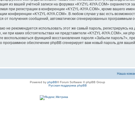
мация из вашей учётной записи на форумах «KYZYL-KIYA.COM» охраняется з
ая при регистрации в конференции «KYZYL-KIYA.COM», кроме вашего имени 
рации конференции «KYZYL-KIYA.COM». В любом случае у вас есть возможност
аться от получения сообщений, автоматически сгенерированных программным 
 не рекомендуется использовать этот же самый пароль, регистрируясь на д
, ни при каких обстоятельствах ни представители «KYZYL-KIYA.COM», ни phpB
ожете воспользоваться функцией восстановления пароля «Забыли пароль?», 
его программное обеспечение phpBB сгенерирует вам новый пароль для вашей
Наша кома
Powered by
phpBB
® Forum Software © phpBB Group
Русская поддержка phpBB