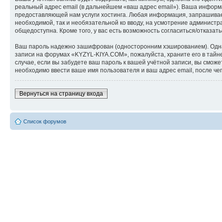
реальный адрес email (в дальнейшем «ваш адрес email»). Ваша инфор
предоставляющей нам услуги хостинга. Любая информация, запрашиваем
необходимой, так и необязательной ко вводу, на усмотрение админист
общедоступна. Кроме того, у вас есть возможность согласиться/отказ
Ваш пароль надежно зашифрован (односторонним хэшированием). Однако
записи на форумах «KYZYL-KIYA.COM», пожалуйста, храните его в тайне
случае, если вы забудете ваш пароль к вашей учётной записи, вы см
необходимо ввести ваше имя пользователя и ваш адрес email, после ч
Вернуться на страницу входа
Список форумов