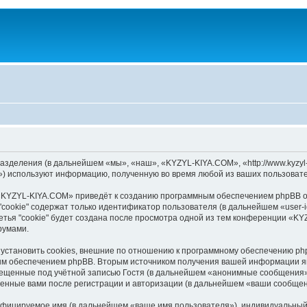
зделения (в дальнейшем «мы», «наш», «KYZYL-KIYA.COM», «http://www.kyzyl-
) используют информацию, полученную во время любой из ваших пользовате
«KYZYL-KIYA.COM» приведёт к созданию программным обеспечением phpBB оп
cookie" содержат только идентификатор пользователя (в дальнейшем «user-i
тья "cookie" будет создана после просмотра одной из тем конференции «K
румами.
становить cookies, внешние по отношению к программному обеспечению phpB
ым обеспечением phpBB. Вторым источником получения вашей информации я
мещенные под учётной записью Гостя (в дальнейшем «анонимные сообщения»
ленные вами после регистрации и авторизации (в дальнейшем «ваши сообщен
ифицируемое имя (в дальнейшем «ваше имя пользователя»), индивидуальный 