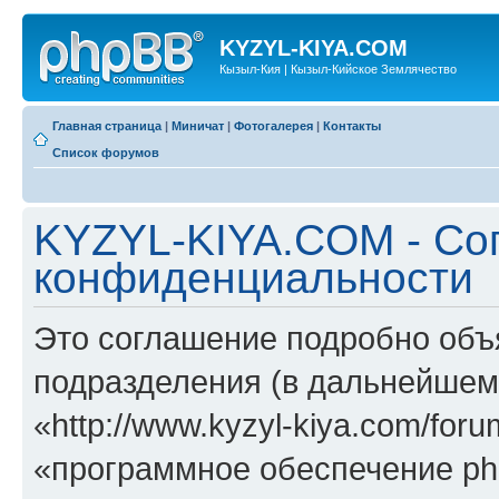
KYZYL-KIYA.COM
Кызыл-Кия | Кызыл-Кийское Землячество
Главная страница
|
Миничат
|
Фотогалерея
|
Контакты
Список форумов
KYZYL-KIYA.COM - Со
конфиденциальности
Это соглашение подробно объ
подразделения (в дальнейше
«http://www.kyzyl-kiya.com/fo
«программное обеспечение ph