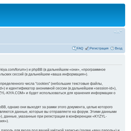
FAQ
Регистрация
Вход
kiya.com/forum») и phpBB (в дальнейшем «они», «программное
льских сессий (в дальнейшем «ваша информация»).
ределенного числа "cookies" (небольшие текстовые файлы,
d») и идентификатор анонимной сессии (в дальнейшем «session-id»),
YZYL-KIYA.COM» и будет использоваться для хранения информации о
B, однако они выходят за рамки этого документа, целью которого
вляются данные, которые вы отправляете на форум. Этими данными
), данные, указанные при регистрации в конференции «KYZYL-
ия»).
пароль для входа под вашей учётной записью (далее «ваш пароль») и