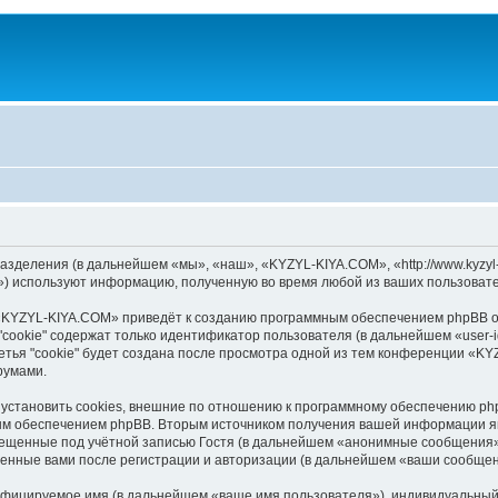
зделения (в дальнейшем «мы», «наш», «KYZYL-KIYA.COM», «http://www.kyzyl-
) используют информацию, полученную во время любой из ваших пользовате
«KYZYL-KIYA.COM» приведёт к созданию программным обеспечением phpBB оп
cookie" содержат только идентификатор пользователя (в дальнейшем «user-i
тья "cookie" будет создана после просмотра одной из тем конференции «K
румами.
становить cookies, внешние по отношению к программному обеспечению phpB
ым обеспечением phpBB. Вторым источником получения вашей информации я
мещенные под учётной записью Гостя (в дальнейшем «анонимные сообщения»
ленные вами после регистрации и авторизации (в дальнейшем «ваши сообщен
ифицируемое имя (в дальнейшем «ваше имя пользователя»), индивидуальный 