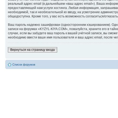
реальный адрес email (в дальнейшем «ваш адрес email»). Ваша инфор
предоставляющей нам услуги хостинга. Любая информация, запрашиваем
необходимой, так и необязательной ко вводу, на усмотрение админист
общедоступна. Кроме того, у вас есть возможность согласиться/отказ
Ваш пароль надежно зашифрован (односторонним хэшированием). Однако
записи на форумах «KYZYL-KIYA.COM», пожалуйста, храните его в тайне
случае, если вы забудете ваш пароль к вашей учётной записи, вы см
необходимо ввести ваше имя пользователя и ваш адрес email, после ч
Вернуться на страницу входа
Список форумов