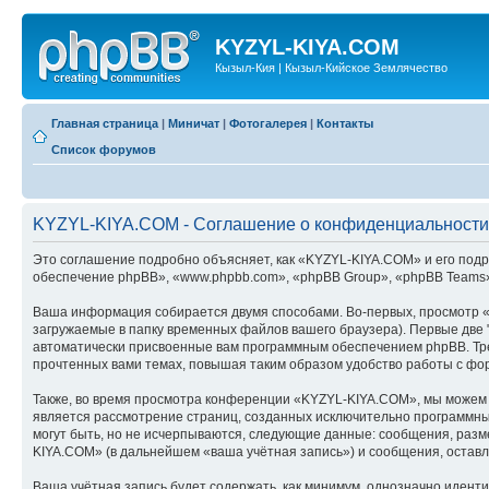
KYZYL-KIYA.COM
Кызыл-Кия | Кызыл-Кийское Землячество
Главная страница
|
Миничат
|
Фотогалерея
|
Контакты
Список форумов
KYZYL-KIYA.COM - Соглашение о конфиденциальности
Это соглашение подробно объясняет, как «KYZYL-KIYA.COM» и его подра
обеспечение phpBB», «www.phpbb.com», «phpBB Group», «phpBB Teams»
Ваша информация собирается двумя способами. Во-первых, просмотр 
загружаемые в папку временных файлов вашего браузера). Первые две "
автоматически присвоенные вам программным обеспечением phpBB. Тре
прочтенных вами темах, повышая таким образом удобство работы с фо
Также, во время просмотра конференции «KYZYL-KIYA.COM», мы можем у
является рассмотрение страниц, созданных исключительно программн
могут быть, но не исчерпываются, следующие данные: сообщения, раз
KIYA.COM» (в дальнейшем «ваша учётная запись») и сообщения, остав
Ваша учётная запись будет содержать, как минимум, однозначно идент