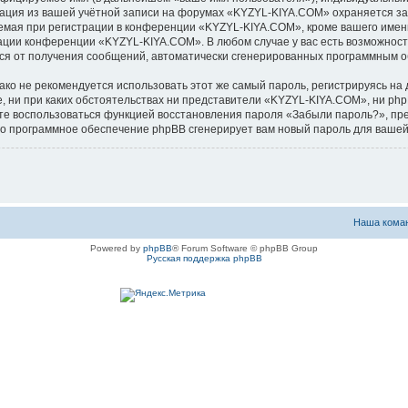
мация из вашей учётной записи на форумах «KYZYL-KIYA.COM» охраняется з
ая при регистрации в конференции «KYZYL-KIYA.COM», кроме вашего имени 
рации конференции «KYZYL-KIYA.COM». В любом случае у вас есть возможност
аться от получения сообщений, автоматически сгенерированных программным 
 не рекомендуется использовать этот же самый пароль, регистрируясь на д
, ни при каких обстоятельствах ни представители «KYZYL-KIYA.COM», ни phpB
ожете воспользоваться функцией восстановления пароля «Забыли пароль?», 
его программное обеспечение phpBB сгенерирует вам новый пароль для вашей
Наша кома
Powered by
phpBB
® Forum Software © phpBB Group
Русская поддержка phpBB