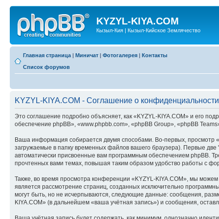
KYZYL-KIYA.COM
Кызыл-Кия | Кызыл-Кийское Землячество
Главная страница
|
Миничат
|
Фотогалерея
|
Контакты
Список форумов
KYZYL-KIYA.COM - Соглашение о конфиденциальности
Это соглашение подробно объясняет, как «KYZYL-KIYA.COM» и его подра
обеспечение phpBB», «www.phpbb.com», «phpBB Group», «phpBB Teams»
Ваша информация собирается двумя способами. Во-первых, просмотр 
загружаемые в папку временных файлов вашего браузера). Первые две "
автоматически присвоенные вам программным обеспечением phpBB. Тре
прочтенных вами темах, повышая таким образом удобство работы с фо
Также, во время просмотра конференции «KYZYL-KIYA.COM», мы можем у
является рассмотрение страниц, созданных исключительно программн
могут быть, но не исчерпываются, следующие данные: сообщения, раз
KIYA.COM» (в дальнейшем «ваша учётная запись») и сообщения, остав
Ваша учётная запись будет содержать, как минимум, однозначно идент