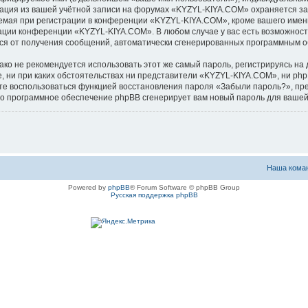
мация из вашей учётной записи на форумах «KYZYL-KIYA.COM» охраняется з
ая при регистрации в конференции «KYZYL-KIYA.COM», кроме вашего имени 
рации конференции «KYZYL-KIYA.COM». В любом случае у вас есть возможност
аться от получения сообщений, автоматически сгенерированных программным 
 не рекомендуется использовать этот же самый пароль, регистрируясь на д
, ни при каких обстоятельствах ни представители «KYZYL-KIYA.COM», ни phpB
ожете воспользоваться функцией восстановления пароля «Забыли пароль?», 
его программное обеспечение phpBB сгенерирует вам новый пароль для вашей
Наша кома
Powered by
phpBB
® Forum Software © phpBB Group
Русская поддержка phpBB