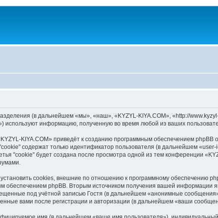
зделения (в дальнейшем «мы», «наш», «KYZYL-KIYA.COM», «http://www.kyzyl-
) используют информацию, полученную во время любой из ваших пользовате
«KYZYL-KIYA.COM» приведёт к созданию программным обеспечением phpBB оп
cookie" содержат только идентификатор пользователя (в дальнейшем «user-i
тья "cookie" будет создана после просмотра одной из тем конференции «K
румами.
становить cookies, внешние по отношению к программному обеспечению phpB
ым обеспечением phpBB. Вторым источником получения вашей информации я
мещенные под учётной записью Гостя (в дальнейшем «анонимные сообщения»
ленные вами после регистрации и авторизации (в дальнейшем «ваши сообщен
ифицируемое имя (в дальнейшем «ваше имя пользователя»), индивидуальный 