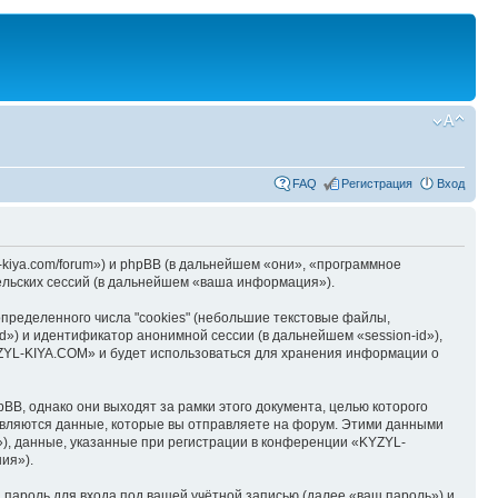
FAQ
Регистрация
Вход
kiya.com/forum») и phpBB (в дальнейшем «они», «программное
льских сессий (в дальнейшем «ваша информация»).
ределенного числа "cookies" (небольшие текстовые файлы,
d») и идентификатор анонимной сессии (в дальнейшем «session-id»),
YZYL-KIYA.COM» и будет использоваться для хранения информации о
B, однако они выходят за рамки этого документа, целью которого
вляются данные, которые вы отправляете на форум. Этими данными
), данные, указанные при регистрации в конференции «KYZYL-
ия»).
пароль для входа под вашей учётной записью (далее «ваш пароль») и