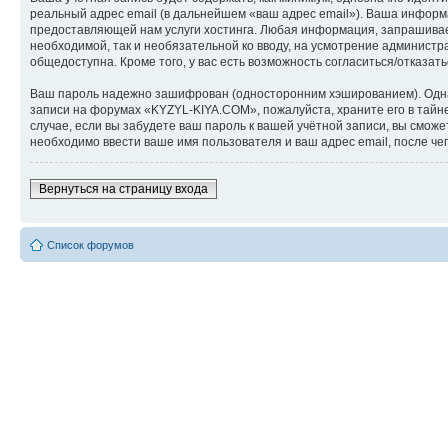
реальный адрес email (в дальнейшем «ваш адрес email»). Ваша инфор
предоставляющей нам услуги хостинга. Любая информация, запрашиваем
необходимой, так и необязательной ко вводу, на усмотрение админист
общедоступна. Кроме того, у вас есть возможность согласиться/отказ
Ваш пароль надежно зашифрован (односторонним хэшированием). Однако
записи на форумах «KYZYL-KIYA.COM», пожалуйста, храните его в тайне
случае, если вы забудете ваш пароль к вашей учётной записи, вы см
необходимо ввести ваше имя пользователя и ваш адрес email, после ч
Вернуться на страницу входа
Список форумов