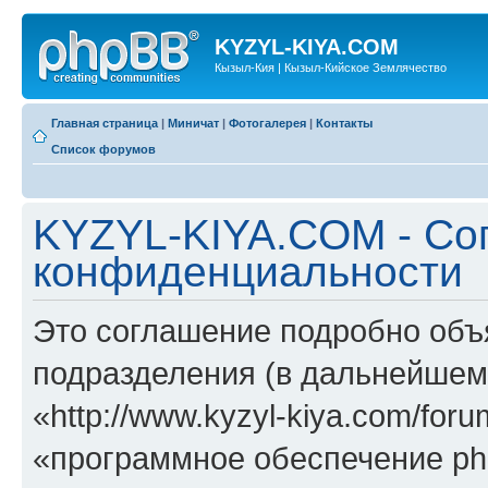
KYZYL-KIYA.COM
Кызыл-Кия | Кызыл-Кийское Землячество
Главная страница
|
Миничат
|
Фотогалерея
|
Контакты
Список форумов
KYZYL-KIYA.COM - Со
конфиденциальности
Это соглашение подробно объ
подразделения (в дальнейше
«http://www.kyzyl-kiya.com/fo
«программное обеспечение ph