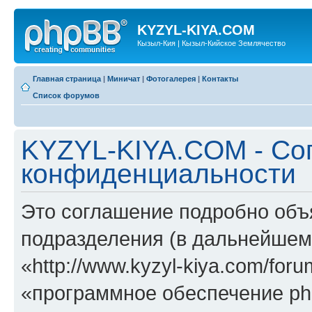
KYZYL-KIYA.COM
Кызыл-Кия | Кызыл-Кийское Землячество
Главная страница
|
Миничат
|
Фотогалерея
|
Контакты
Список форумов
KYZYL-KIYA.COM - Со
конфиденциальности
Это соглашение подробно объ
подразделения (в дальнейше
«http://www.kyzyl-kiya.com/fo
«программное обеспечение ph