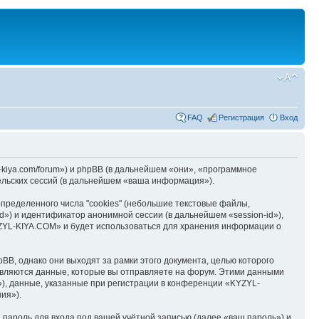
FAQ
Регистрация
Вход
kiya.com/forum») и phpBB (в дальнейшем «они», «программное
льских сессий (в дальнейшем «ваша информация»).
ределенного числа "cookies" (небольшие текстовые файлы,
d») и идентификатор анонимной сессии (в дальнейшем «session-id»),
YZYL-KIYA.COM» и будет использоваться для хранения информации о
B, однако они выходят за рамки этого документа, целью которого
вляются данные, которые вы отправляете на форум. Этими данными
), данные, указанные при регистрации в конференции «KYZYL-
ия»).
пароль для входа под вашей учётной записью (далее «ваш пароль») и