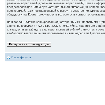
реальный адрес email (в дальнейшем «ваш адрес email»). Ваша инфор
предоставляющей нам услуги хостинга. Любая информация, запрашиваем
необходимой, так и необязательной ко вводу, на усмотрение админист
общедоступна. Кроме того, у вас есть возможность согласиться/отказ
Ваш пароль надежно зашифрован (односторонним хэшированием). Однако
записи на форумах «KYZYL-KIYA.COM», пожалуйста, храните его в тайне
случае, если вы забудете ваш пароль к вашей учётной записи, вы см
необходимо ввести ваше имя пользователя и ваш адрес email, после ч
Вернуться на страницу входа
Список форумов