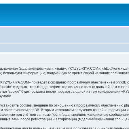
зделения (в дальнейшем «мы», «наш», «KYZYL-KIYA.COM», «http://www.kyzyl-
) используют информацию, полученную во время любой из ваших пользовате
«KYZYL-KIYA.COM» приведёт к созданию программным обеспечением phpBB оп
cookie" содержат только идентификатор пользователя (в дальнейшем «user-i
тья "cookie" будет создана после просмотра одной из тем конференции «K
румами.
становить cookies, внешние по отношению к программному обеспечению phpB
ым обеспечением phpBB. Вторым источником получения вашей информации я
мещенные под учётной записью Гостя (в дальнейшем «анонимные сообщения»
ленные вами после регистрации и авторизации (в дальнейшем «ваши сообщен
ифицируемое имя (в дальнейшем «ваше имя пользователя»), индивидуальный 