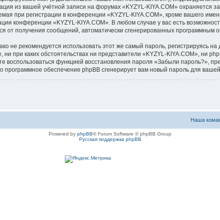
мация из вашей учётной записи на форумах «KYZYL-KIYA.COM» охраняется з
ая при регистрации в конференции «KYZYL-KIYA.COM», кроме вашего имени 
рации конференции «KYZYL-KIYA.COM». В любом случае у вас есть возможност
аться от получения сообщений, автоматически сгенерированных программным 
 не рекомендуется использовать этот же самый пароль, регистрируясь на д
, ни при каких обстоятельствах ни представители «KYZYL-KIYA.COM», ни phpB
ожете воспользоваться функцией восстановления пароля «Забыли пароль?», 
его программное обеспечение phpBB сгенерирует вам новый пароль для вашей
Наша кома
Powered by
phpBB
® Forum Software © phpBB Group
Русская поддержка phpBB