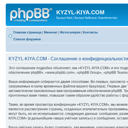
KYZYL-KIYA.COM
Кызыл-Кия | Кызыл-Кийское Землячество
Главная страница
|
Миничат
|
Фотогалерея
|
Контакты
Список форумов
KYZYL-KIYA.COM - Соглашение о конфиденциальности
Это соглашение подробно объясняет, как «KYZYL-KIYA.COM» и его подра
обеспечение phpBB», «www.phpbb.com», «phpBB Group», «phpBB Teams»
Ваша информация собирается двумя способами. Во-первых, просмотр 
загружаемые в папку временных файлов вашего браузера). Первые две "
автоматически присвоенные вам программным обеспечением phpBB. Тре
прочтенных вами темах, повышая таким образом удобство работы с фо
Также, во время просмотра конференции «KYZYL-KIYA.COM», мы можем у
является рассмотрение страниц, созданных исключительно программн
могут быть, но не исчерпываются, следующие данные: сообщения, раз
KIYA.COM» (в дальнейшем «ваша учётная запись») и сообщения, остав
Ваша учётная запись будет содержать, как минимум, однозначно идент