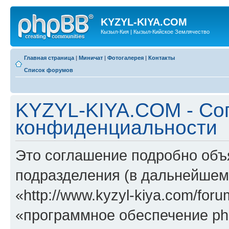
KYZYL-KIYA.COM
Кызыл-Кия | Кызыл-Кийское Землячество
Главная страница
|
Миничат
|
Фотогалерея
|
Контакты
Список форумов
KYZYL-KIYA.COM - Со
конфиденциальности
Это соглашение подробно объ
подразделения (в дальнейше
«http://www.kyzyl-kiya.com/fo
«программное обеспечение ph