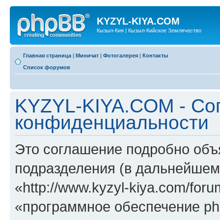
KYZYL-KIYA.COM
Кызыл-Кия | Кызыл-Кийское Землячество
Главная страница
|
Миничат
|
Фотогалерея
|
Контакты
Список форумов
KYZYL-KIYA.COM - Со
конфиденциальности
Это соглашение подробно объ
подразделения (в дальнейше
«http://www.kyzyl-kiya.com/fo
«программное обеспечение ph