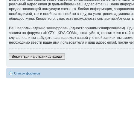
реальный адрес email (в дальнейшем «ваш адрес email»). Ваша инфор
предоставляющей нам услуги хостинга. Любая информация, запрашиваем
необходимой, так и необязательной ко вводу, на усмотрение админист
общедоступна. Кроме того, у вас есть возможность согласиться/отказ
Ваш пароль надежно зашифрован (односторонним хэшированием). Однако
записи на форумах «KYZYL-KIYA.COM», пожалуйста, храните его в тайне
случае, если вы забудете ваш пароль к вашей учётной записи, вы см
необходимо ввести ваше имя пользователя и ваш адрес email, после ч
Вернуться на страницу входа
Список форумов