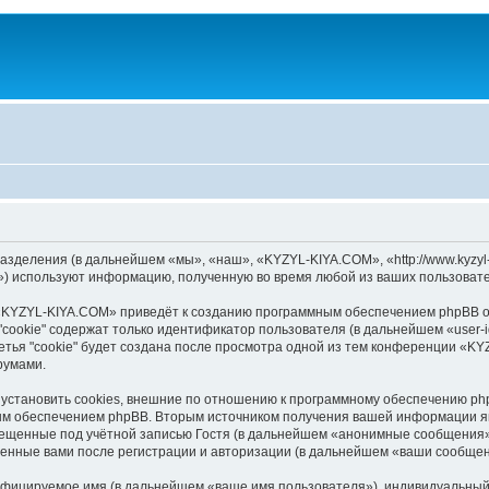
зделения (в дальнейшем «мы», «наш», «KYZYL-KIYA.COM», «http://www.kyzyl-
) используют информацию, полученную во время любой из ваших пользовате
«KYZYL-KIYA.COM» приведёт к созданию программным обеспечением phpBB оп
cookie" содержат только идентификатор пользователя (в дальнейшем «user-i
тья "cookie" будет создана после просмотра одной из тем конференции «K
румами.
становить cookies, внешние по отношению к программному обеспечению phpB
ым обеспечением phpBB. Вторым источником получения вашей информации я
мещенные под учётной записью Гостя (в дальнейшем «анонимные сообщения»
ленные вами после регистрации и авторизации (в дальнейшем «ваши сообщен
ифицируемое имя (в дальнейшем «ваше имя пользователя»), индивидуальный 