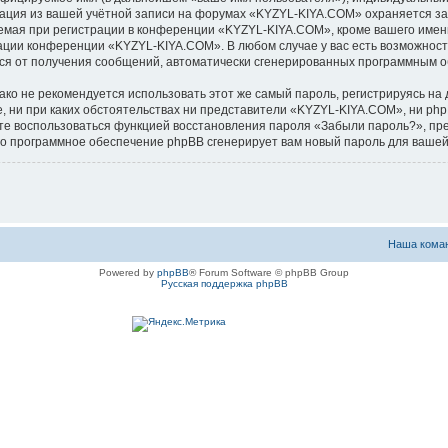
мация из вашей учётной записи на форумах «KYZYL-KIYA.COM» охраняется з
ая при регистрации в конференции «KYZYL-KIYA.COM», кроме вашего имени 
рации конференции «KYZYL-KIYA.COM». В любом случае у вас есть возможност
аться от получения сообщений, автоматически сгенерированных программным 
 не рекомендуется использовать этот же самый пароль, регистрируясь на д
, ни при каких обстоятельствах ни представители «KYZYL-KIYA.COM», ни phpB
ожете воспользоваться функцией восстановления пароля «Забыли пароль?», 
его программное обеспечение phpBB сгенерирует вам новый пароль для вашей
Наша кома
Powered by
phpBB
® Forum Software © phpBB Group
Русская поддержка phpBB