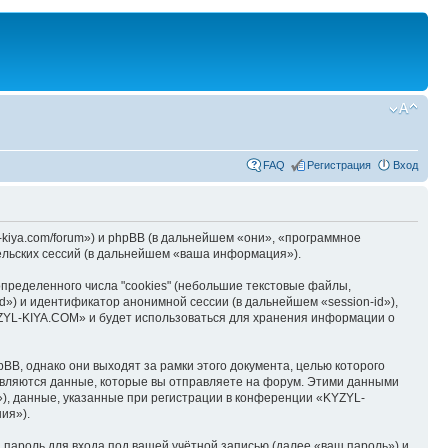
FAQ
Регистрация
Вход
kiya.com/forum») и phpBB (в дальнейшем «они», «программное
льских сессий (в дальнейшем «ваша информация»).
ределенного числа "cookies" (небольшие текстовые файлы,
d») и идентификатор анонимной сессии (в дальнейшем «session-id»),
YZYL-KIYA.COM» и будет использоваться для хранения информации о
B, однако они выходят за рамки этого документа, целью которого
вляются данные, которые вы отправляете на форум. Этими данными
), данные, указанные при регистрации в конференции «KYZYL-
ия»).
пароль для входа под вашей учётной записью (далее «ваш пароль») и