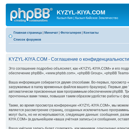
KYZYL-KIYA.COM
Кызыл-Кия | Кызыл-Кийское Землячество
Главная страница
|
Миничат
|
Фотогалерея
|
Контакты
Список форумов
KYZYL-KIYA.COM - Соглашение о конфиденциальности
Это соглашение подробно объясняет, как «KYZYL-KIYA.COM» и его подра
обеспечение phpBB», «www.phpbb.com», «phpBB Group», «phpBB Teams»
Ваша информация собирается двумя способами. Во-первых, просмотр 
загружаемые в папку временных файлов вашего браузера). Первые две "
автоматически присвоенные вам программным обеспечением phpBB. Тре
прочтенных вами темах, повышая таким образом удобство работы с фо
Также, во время просмотра конференции «KYZYL-KIYA.COM», мы можем у
является рассмотрение страниц, созданных исключительно программн
могут быть, но не исчерпываются, следующие данные: сообщения, раз
KIYA.COM» (в дальнейшем «ваша учётная запись») и сообщения, остав
Ваша учётная запись будет содержать, как минимум, однозначно идент