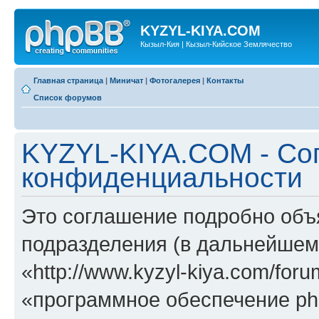
KYZYL-KIYA.COM
Кызыл-Кия | Кызыл-Кийское Землячество
Главная страница
|
Миничат
|
Фотогалерея
|
Контакты
Список форумов
KYZYL-KIYA.COM - Со
конфиденциальности
Это соглашение подробно объ
подразделения (в дальнейше
«http://www.kyzyl-kiya.com/fo
«программное обеспечение ph