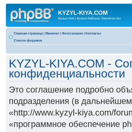
KYZYL-KIYA.COM
Кызыл-Кия | Кызыл-Кийское Землячество
Главная страница
|
Миничат
|
Фотогалерея
|
Контакты
Список форумов
KYZYL-KIYA.COM - Со
конфиденциальности
Это соглашение подробно объ
подразделения (в дальнейше
«http://www.kyzyl-kiya.com/fo
«программное обеспечение ph