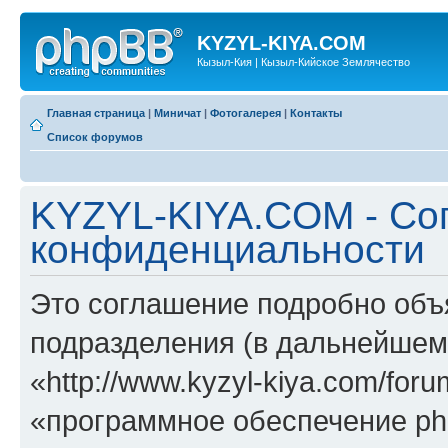
KYZYL-KIYA.COM
Кызыл-Кия | Кызыл-Кийское Землячество
Главная страница
|
Миничат
|
Фотогалерея
|
Контакты
Список форумов
KYZYL-KIYA.COM - Со
конфиденциальности
Это соглашение подробно объ
подразделения (в дальнейше
«http://www.kyzyl-kiya.com/fo
«программное обеспечение ph