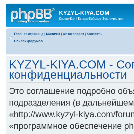
KYZYL-KIYA.COM
Кызыл-Кия | Кызыл-Кийское Землячество
Главная страница
|
Миничат
|
Фотогалерея
|
Контакты
Список форумов
KYZYL-KIYA.COM - Со
конфиденциальности
Это соглашение подробно объ
подразделения (в дальнейше
«http://www.kyzyl-kiya.com/fo
«программное обеспечение ph