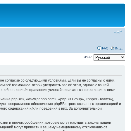
FAQ
Вход
Язык:
оё согласие со следующими условиями. Если вы не согласны с ними,
м всё возможное, чтобы уведомить вас об этом, однако с вашей
е обновления/исправления условий означает ваше согласие с ними.
чение phpBB», «www.phpbb.com», «phpBB Group», «phpBB Teams»),
для программного обеспечения phpBB строго связаны с организацией и
мого содержания и/или поведения в них. За дополнительной
озни и прочих сообщений, которые могут нарушить законы вашей
общений могут привести к вашему немедленному отключению от