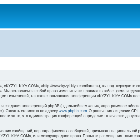
KYZYL-KIYA.COM», «http://www.kyzyl-kiya.com/forum»), вы подтверждаете св
 Мы оставляем за собой право изменять эти правила в любое время и сделае
дмет изменений, так как использование конференции «KYZYL-KIYA.COM» посл
я создания конференций phpBB (в дальнейшем «они», «программное обеспе
»). Скачать его можно по адресу
www.phpbb.com
. Ограничения лицензии GPL 
ности за то, что администрация конференций определяет в качестве допусти
ческих сообщений, порнографических сообщений, призывов к национальной р
 «KYZYL-KIYA.COM», или международное право. Попытки размещения таких со