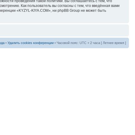
ожности проведения такой политики. Вы соглашаетесь с тем, что
мотрению. Как пользователь вы согласны с тем, что введённая вами
нференции «KYZYL-KIYA.COM», ни phpBB Group не может быть
нда
•
Удалить cookies конференции
• Часовой пояс: UTC + 2 часа [ Летнее время ]