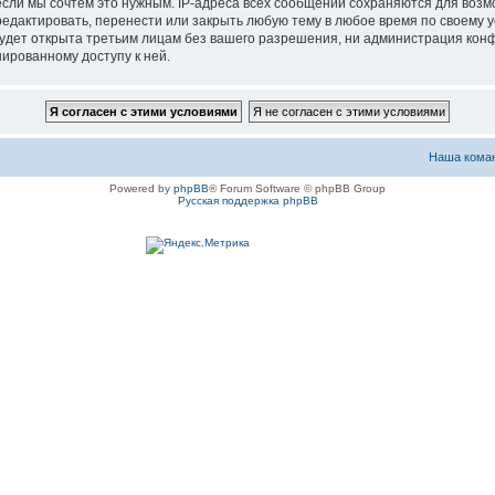
если мы сочтём это нужным. IP-адреса всех сообщений сохраняются для возм
актировать, перенести или закрыть любую тему в любое время по своему ус
будет открыта третьим лицам без вашего разрешения, ни администрация ко
нированному доступу к ней.
Наша кома
Powered by
phpBB
® Forum Software © phpBB Group
Русская поддержка phpBB