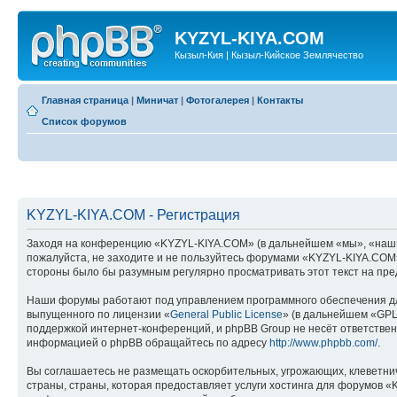
KYZYL-KIYA.COM
Кызыл-Кия | Кызыл-Кийское Землячество
Главная страница
|
Миничат
|
Фотогалерея
|
Контакты
Список форумов
KYZYL-KIYA.COM - Регистрация
Заходя на конференцию «KYZYL-KIYA.COM» (в дальнейшем «мы», «наш», «
пожалуйста, не заходите и не пользуйтесь форумами «KYZYL-KIYA.COM».
стороны было бы разумным регулярно просматривать этот текст на пре
Наши форумы работают под управлением программного обеспечения дл
выпущенного по лицензии «
General Public License
» (в дальнейшем «GPL
поддержкой интернет-конференций, и phpBB Group не несёт ответствен
информацией о phpBB обращайтесь по адресу
http://www.phpbb.com/
.
Вы соглашаетесь не размещать оскорбительных, угрожающих, клеветни
страны, страны, которая предоставляет услуги хостинга для форумов