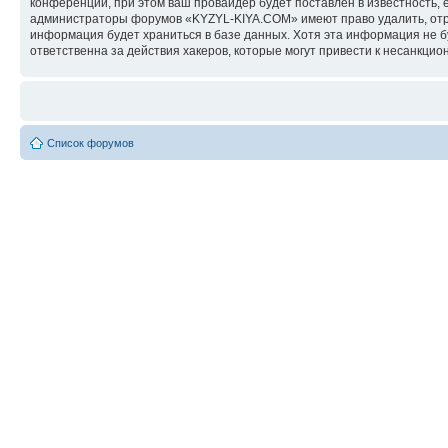
конференции, при этом ваш провайдер будет поставлен в известность, 
администраторы форумов «KYZYL-KIYA.COM» имеют право удалить, отред
информация будет храниться в базе данных. Хотя эта информация не 
ответственна за действия хакеров, которые могут привести к несанкцио
Список форумов