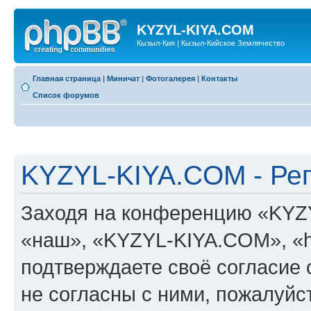
KYZYL-KIYA.COM
Кызыл-Кия | Кызыл-Кийское Землячество
Главная страница
|
Миничат
|
Фотогалерея
|
Контакты
Список форумов
KYZYL-KIYA.COM - Ре
Заходя на конференцию «KYZ
«наш», «KYZYL-KIYA.COM», «htt
подтверждаете своё согласие
не согласны с ними, пожалуйст