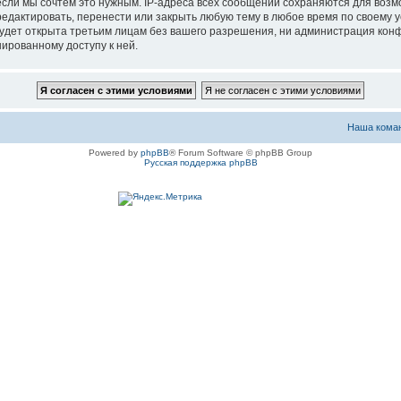
если мы сочтём это нужным. IP-адреса всех сообщений сохраняются для возм
актировать, перенести или закрыть любую тему в любое время по своему ус
будет открыта третьим лицам без вашего разрешения, ни администрация ко
нированному доступу к ней.
Наша кома
Powered by
phpBB
® Forum Software © phpBB Group
Русская поддержка phpBB