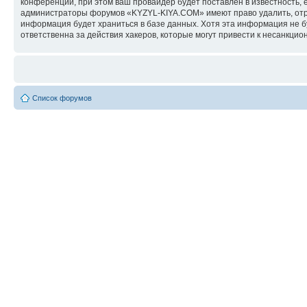
конференции, при этом ваш провайдер будет поставлен в известность, 
администраторы форумов «KYZYL-KIYA.COM» имеют право удалить, отред
информация будет храниться в базе данных. Хотя эта информация не 
ответственна за действия хакеров, которые могут привести к несанкцио
Список форумов