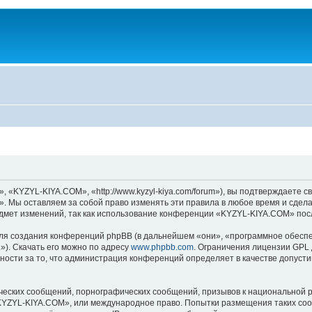
KYZYL-KIYA.COM», «http://www.kyzyl-kiya.com/forum»), вы подтверждаете св
 Мы оставляем за собой право изменять эти правила в любое время и сделае
дмет изменений, так как использование конференции «KYZYL-KIYA.COM» посл
я создания конференций phpBB (в дальнейшем «они», «программное обеспе
»). Скачать его можно по адресу
www.phpbb.com
. Ограничения лицензии GPL 
ности за то, что администрация конференций определяет в качестве допусти
ческих сообщений, порнографических сообщений, призывов к национальной р
 «KYZYL-KIYA.COM», или международное право. Попытки размещения таких со