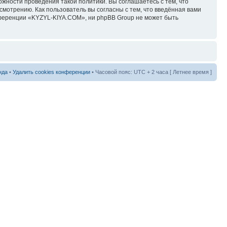
ожности проведения такой политики. Вы соглашаетесь с тем, что
мотрению. Как пользователь вы согласны с тем, что введённая вами
нференции «KYZYL-KIYA.COM», ни phpBB Group не может быть
нда
•
Удалить cookies конференции
• Часовой пояс: UTC + 2 часа [ Летнее время ]