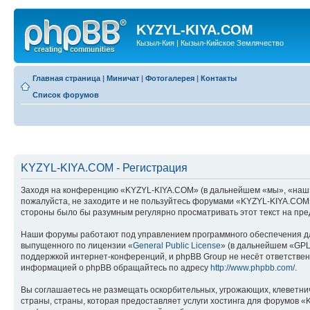
KYZYL-KIYA.COM
Кызыл-Кия | Кызыл-Кийское Землячество
Главная страница
|
Миничат
|
Фотогалерея
|
Контакты
Список форумов
KYZYL-KIYA.COM - Регистрация
Заходя на конференцию «KYZYL-KIYA.COM» (в дальнейшем «мы», «наш», «
пожалуйста, не заходите и не пользуйтесь форумами «KYZYL-KIYA.COM».
стороны было бы разумным регулярно просматривать этот текст на пре
Наши форумы работают под управлением программного обеспечения дл
выпущенного по лицензии «
General Public License
» (в дальнейшем «GPL
поддержкой интернет-конференций, и phpBB Group не несёт ответствен
информацией о phpBB обращайтесь по адресу
http://www.phpbb.com/
.
Вы соглашаетесь не размещать оскорбительных, угрожающих, клеветни
страны, страны, которая предоставляет услуги хостинга для форумов