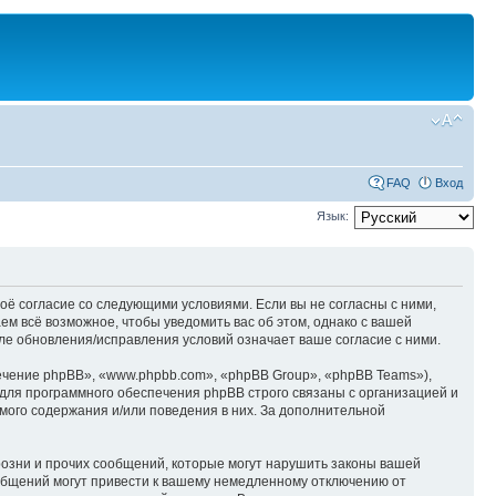
FAQ
Вход
Язык:
оё согласие со следующими условиями. Если вы не согласны с ними,
м всё возможное, чтобы уведомить вас об этом, однако с вашей
е обновления/исправления условий означает ваше согласие с ними.
чение phpBB», «www.phpbb.com», «phpBB Group», «phpBB Teams»),
для программного обеспечения phpBB строго связаны с организацией и
мого содержания и/или поведения в них. За дополнительной
озни и прочих сообщений, которые могут нарушить законы вашей
общений могут привести к вашему немедленному отключению от