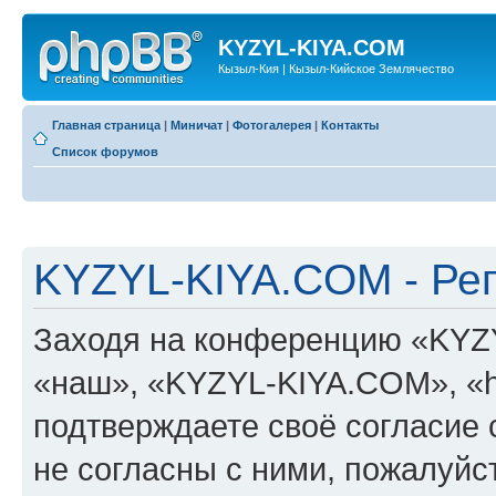
KYZYL-KIYA.COM
Кызыл-Кия | Кызыл-Кийское Землячество
Главная страница
|
Миничат
|
Фотогалерея
|
Контакты
Список форумов
KYZYL-KIYA.COM - Ре
Заходя на конференцию «KYZ
«наш», «KYZYL-KIYA.COM», «htt
подтверждаете своё согласие
не согласны с ними, пожалуйст