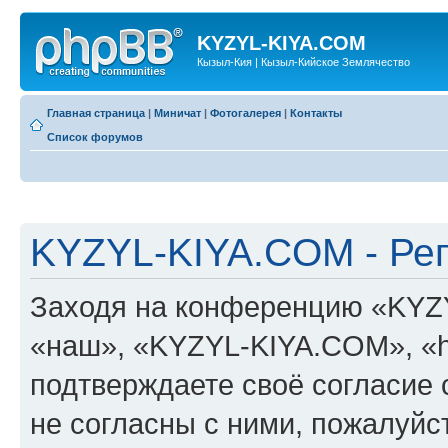
KYZYL-KIYA.COM
Кызыл-Кия | Кызыл-Кийское Землячество
Главная страница
|
Миничат
|
Фотогалерея
|
Контакты
Список форумов
KYZYL-KIYA.COM - Ре
Заходя на конференцию «KYZ
«наш», «KYZYL-KIYA.COM», «htt
подтверждаете своё согласие
не согласны с ними, пожалуйст