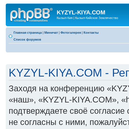
KYZYL-KIYA.COM
Кызыл-Кия | Кызыл-Кийское Землячество
Главная страница
|
Миничат
|
Фотогалерея
|
Контакты
Список форумов
KYZYL-KIYA.COM - Ре
Заходя на конференцию «KYZ
«наш», «KYZYL-KIYA.COM», «htt
подтверждаете своё согласие
не согласны с ними, пожалуйст