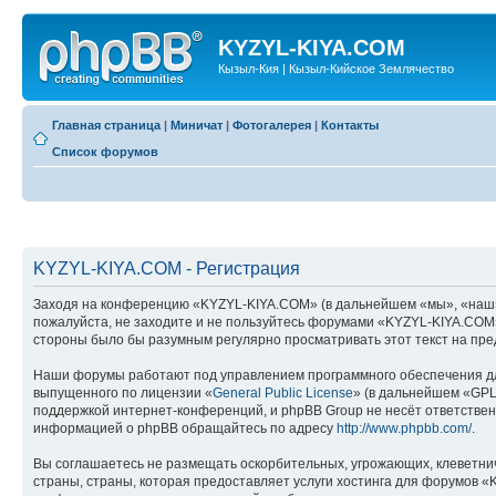
KYZYL-KIYA.COM
Кызыл-Кия | Кызыл-Кийское Землячество
Главная страница
|
Миничат
|
Фотогалерея
|
Контакты
Список форумов
KYZYL-KIYA.COM - Регистрация
Заходя на конференцию «KYZYL-KIYA.COM» (в дальнейшем «мы», «наш», «
пожалуйста, не заходите и не пользуйтесь форумами «KYZYL-KIYA.COM».
стороны было бы разумным регулярно просматривать этот текст на пре
Наши форумы работают под управлением программного обеспечения дл
выпущенного по лицензии «
General Public License
» (в дальнейшем «GPL
поддержкой интернет-конференций, и phpBB Group не несёт ответствен
информацией о phpBB обращайтесь по адресу
http://www.phpbb.com/
.
Вы соглашаетесь не размещать оскорбительных, угрожающих, клеветни
страны, страны, которая предоставляет услуги хостинга для форумов