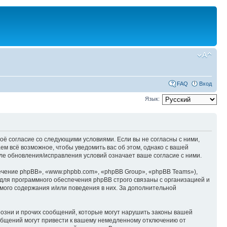
FAQ
Вход
Язык:
оё согласие со следующими условиями. Если вы не согласны с ними,
м всё возможное, чтобы уведомить вас об этом, однако с вашей
е обновления/исправления условий означает ваше согласие с ними.
чение phpBB», «www.phpbb.com», «phpBB Group», «phpBB Teams»),
для программного обеспечения phpBB строго связаны с организацией и
мого содержания и/или поведения в них. За дополнительной
озни и прочих сообщений, которые могут нарушить законы вашей
общений могут привести к вашему немедленному отключению от