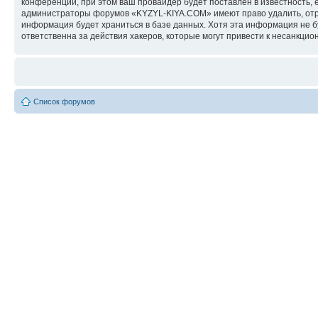
конференции, при этом ваш провайдер будет поставлен в известность, 
администраторы форумов «KYZYL-KIYA.COM» имеют право удалить, отред
информация будет храниться в базе данных. Хотя эта информация не 
ответственна за действия хакеров, которые могут привести к несанкцио
Список форумов