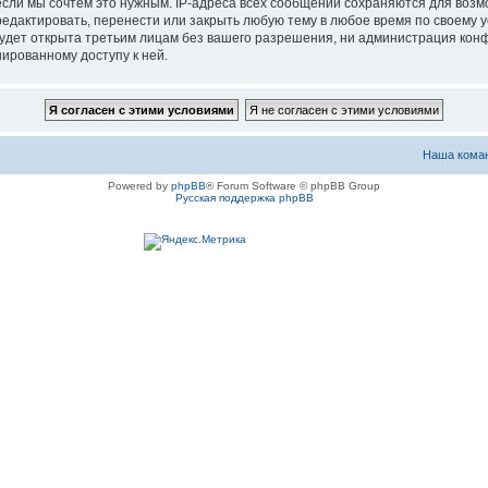
если мы сочтём это нужным. IP-адреса всех сообщений сохраняются для возм
актировать, перенести или закрыть любую тему в любое время по своему ус
будет открыта третьим лицам без вашего разрешения, ни администрация ко
нированному доступу к ней.
Наша кома
Powered by
phpBB
® Forum Software © phpBB Group
Русская поддержка phpBB