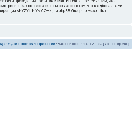
ожности проведения такой политики. Вы соглашаетесь с тем, что
мотрению. Как пользователь вы согласны с тем, что введённая вами
нференции «KYZYL-KIYA.COM», ни phpBB Group не может быть
нда
•
Удалить cookies конференции
• Часовой пояс: UTC + 2 часа [ Летнее время ]