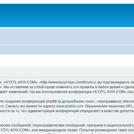
KYZYL-KIYA.COM», «http://www.kyzyl-kiya.com/forum»), вы подтверждаете св
 Мы оставляем за собой право изменять эти правила в любое время и сделае
дмет изменений, так как использование конференции «KYZYL-KIYA.COM» посл
я создания конференций phpBB (в дальнейшем «они», «программное обеспе
»). Скачать его можно по адресу
www.phpbb.com
. Ограничения лицензии GPL 
ности за то, что администрация конференций определяет в качестве допусти
ческих сообщений, порнографических сообщений, призывов к национальной р
 «KYZYL-KIYA.COM», или международное право. Попытки размещения таких со