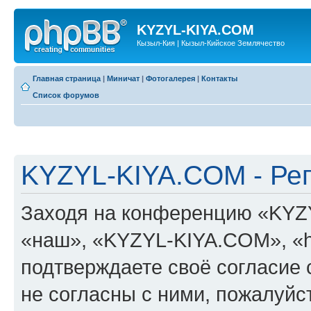
KYZYL-KIYA.COM
Кызыл-Кия | Кызыл-Кийское Землячество
Главная страница
|
Миничат
|
Фотогалерея
|
Контакты
Список форумов
KYZYL-KIYA.COM - Ре
Заходя на конференцию «KYZ
«наш», «KYZYL-KIYA.COM», «htt
подтверждаете своё согласие
не согласны с ними, пожалуйст